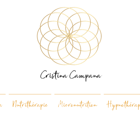
a
Nutrithérapie
Micronutrition
Hypnothérap