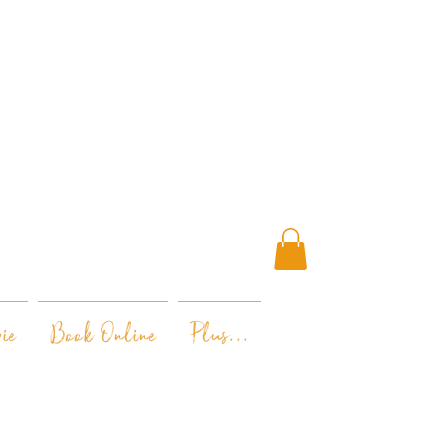
ie
Book Online
Plus...