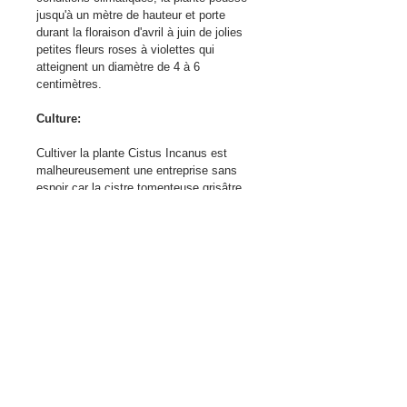
jusqu'à un mètre de hauteur et porte 
durant la floraison d'avril à juin de jolies 
petites fleurs roses à violettes qui 
atteignent un diamètre de 4 à 6 
centimètres.
Culture:
Cultiver la plante Cistus Incanus est 
malheureusement une entreprise sans 
espoir car la cistre tomenteuse grisâtre 
pousse exclusivement à l'état sauvage. 
On trouve la plante Cistus Incanus dans 
toute la région méditerranéenne où elle 
aime pousser sur de la roche calcaire ou 
siliceuse (Macchia) au milieu de 
diverses formations de garrigue et de 
buissons.
Préparation :
verser 1 cuillère à café bombée dans 
une tasse d'eau bouillante, couvrir et 