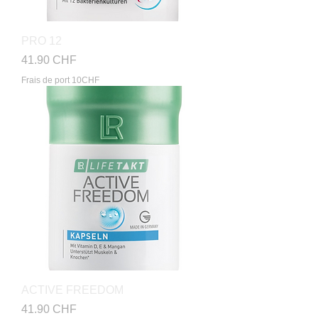
PRO 12
Prix
41.90 CHF
Frais de port 10CHF
ACTIVE FREEDOM
Prix
41.90 CHF